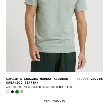
CAMISETA CRUZADA HOMBRE ALGODÓN
35.00€
29.75€
ORGÁNICO (EARTH)
Camiseta cruzada cuello pico. Manga corta. Tejido...
VER PRODUCTO