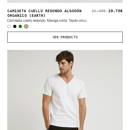
CAMISETA CUELLO REDONDO ALGODÓN
35.00€
29.75€
ORGÁNICO (EARTH)
Camiseta cuello redondo. Manga corta. Tejido circu...
VER PRODUCTO