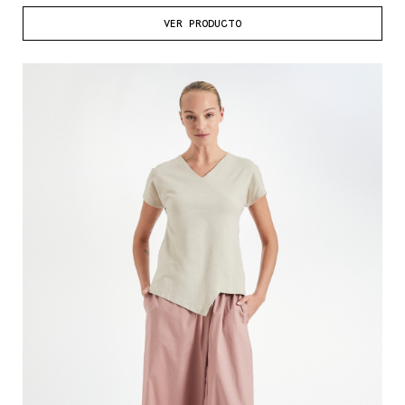
VER PRODUCTO