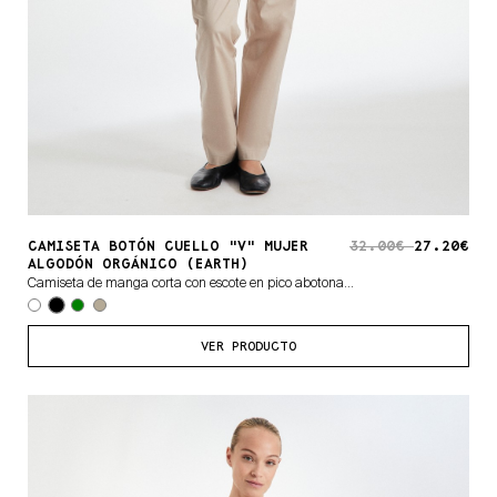
CAMISETA BOTÓN CUELLO "V" MUJER
32.00€
27.20€
ALGODÓN ORGÁNICO (EARTH)
Camiseta de manga corta con escote en pico abotona...
VER PRODUCTO