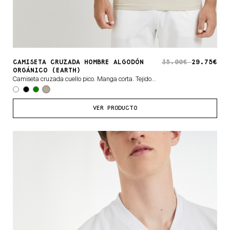
CAMISETA CRUZADA HOMBRE ALGODÓN
35.00€
29.75€
ORGÁNICO (EARTH)
Camiseta cruzada cuello pico. Manga corta. Tejido...
VER PRODUCTO