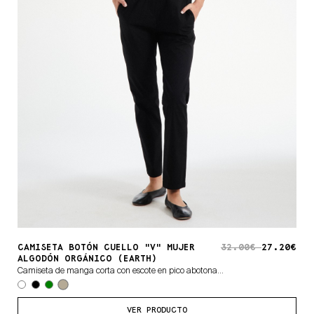
CAMISETA BOTÓN CUELLO "V" MUJER
32.00€
27.20€
ALGODÓN ORGÁNICO (EARTH)
Camiseta de manga corta con escote en pico abotona...
VER PRODUCTO