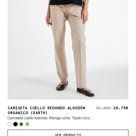
CAMISETA CUELLO REDONDO ALGODÓN
35.00€
29.75€
ORGÁNICO (EARTH)
Camiseta cuello redondo. Manga corta. Tejido circu...
VER PRODUCTO