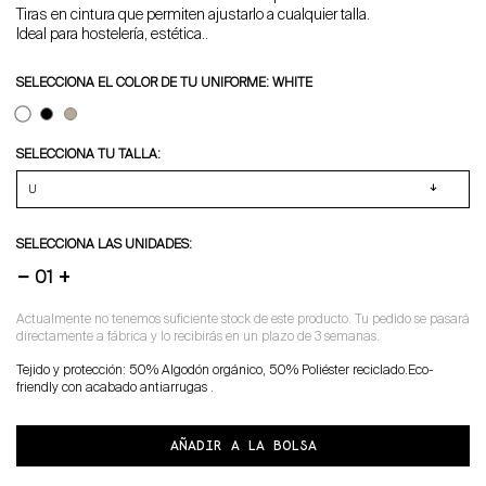
Tiras en cintura que permiten ajustarlo a cualquier talla.
Ideal para hostelería, estética..
SELECCIONA EL COLOR DE TU UNIFORME: WHITE
SELECCIONA TU TALLA:
SELECCIONA LAS UNIDADES:
−
+
Actualmente no tenemos suficiente stock de este producto. Tu pedido se pasará
directamente a fábrica y lo recibirás en un plazo de 3 semanas.
Tejido y protección: 50% Algodón orgánico, 50% Poliéster reciclado.Eco-
friendly con acabado antiarrugas .
AÑADIR A LA BOLSA