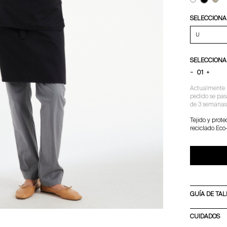
SELECCIONA 
SELECCIONA
−
+
Actualmente n
pedido se pas
de 3 semanas
Tejido y prot
reciclado.Eco
GUÍA DE TAL
CUIDADOS