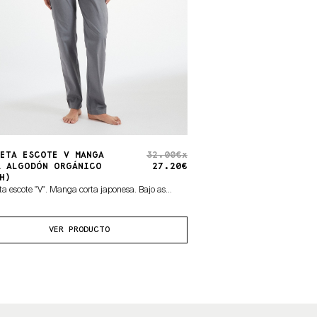
ETA ESCOTE V MANGA
32.00€x
A ALGODÓN ORGÁNICO
27.20€
H)
a escote "V". Manga corta japonesa. Bajo as...
VER PRODUCTO