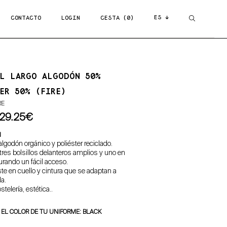
ES ↓
CONTACTO
LOGIN
CESTA (0)
AL LARGO ALGODÓN 50%
ER 50% (FIRE)
RE
29.25€
N
algodón orgánico y poliéster reciclado.
res bolsillos delanteros amplios y uno en
rando un fácil acceso.
ste en cuello y cintura que se adaptan a
la.
stelería, estética..
 EL COLOR DE TU UNIFORME: BLACK