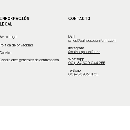
INFORMACIÓN
CONTACTO
LEGAL
Aviso Legal
Mail
eshop@balneospauniforms.com
Política de privacidad
Instagram
@balneospauniforms
Cookies
Whatsapp
Condiciones generales de contratación
00 (+34) 600 044 255
Teléfono
00 (+34) 935 111 011