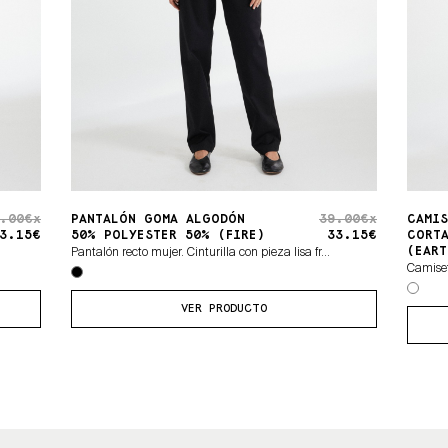
.00€x
PANTALÓN GOMA ALGODÓN
39.00€x
CAMIS
3.15€
50% POLYESTER 50% (FIRE)
33.15€
CORT
Pantalón recto mujer. Cinturilla con pieza lisa fr...
(EART
Camiset
VER PRODUCTO