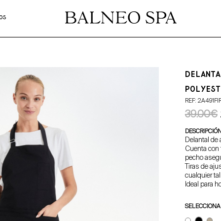
OS
DELANT
POLYEST
REF: 2A491FI
39.00€
DESCRIPCIÓ
Delantal de 
Cuenta con t
pecho asegu
Tiras de aju
cualquier tal
Ideal para ho
SELECCIONA