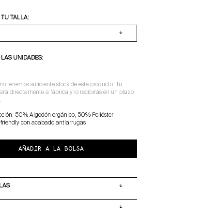
TU TALLA:
 LAS UNIDADES:
o tenemos suficiente stock de este producto. Tu
ará directamente a fábrica y lo recibirás en un plazo
.
ección: 50% Algodón orgánico, 50% Poliéster
-friendly con acabado antiarrugas .
AÑADIR A LA BOLSA
LAS