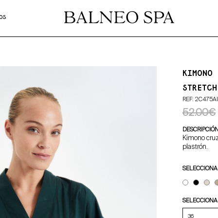
OS
KIMONO 
STRETCH
REF: 2C475A
52.00€
DESCRIPCIÓ
Kimono cruza
plastrón.
SELECCIONA
SELECCIONA 