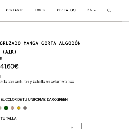
ES ↓
CONTACTO
LOGIN
CESTA (0)
CRUZADO MANGA CORTA ALGODÓN
 (AIR)
IR
41.60€
N
do con cinturón y bolsillo en delantero tipo
 EL COLOR DE TU UNIFORME: DARK GREEN
TU TALLA: